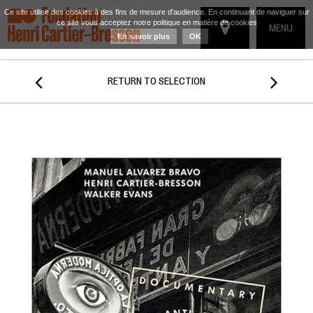
Ce site utilise des cookies à des fins de mesure d'audience. En continuant de naviguer sur
ce site vous acceptez notre politique en matière de cookies
TOGGLE
MENU
En savoir plus
OK
NAVIGATIO


RETURN TO SELECTION