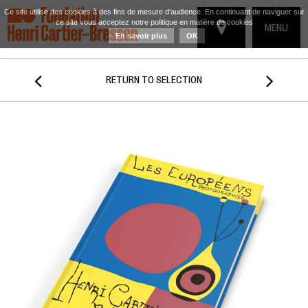
Ce site utilise des cookies à des fins de mesure d'audience. En continuant de naviguer sur
ce site vous acceptez notre politique en matière de cookies
TOGGLE
MENU
En savoir plus
OK
NAVIGATIO


RETURN TO SELECTION