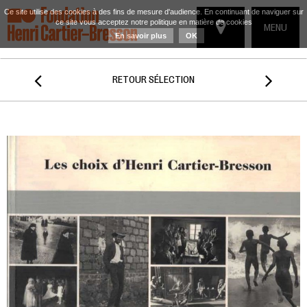
Ce site utilise des cookies à des fins de mesure d'audience. En continuant de naviguer sur
ce site vous acceptez notre politique en matière de cookies
TOGGLE
MENU
En savoir plus
OK
NAVIGATIO


RETOUR SÉLECTION