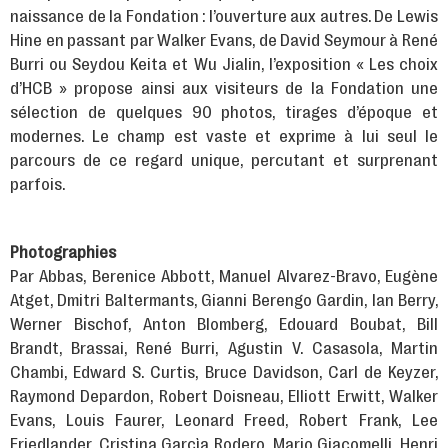
naissance de la Fondation : l’ouverture aux autres. De Lewis
Hine en passant par Walker Evans, de David Seymour à René
Burri ou Seydou Keita et Wu Jialin, l’exposition « Les choix
d’HCB » propose ainsi aux visiteurs de la Fondation une
sélection de quelques 90 photos, tirages d’époque et
modernes. Le champ est vaste et exprime à lui seul le
parcours de ce regard unique, percutant et surprenant
parfois.
Photographies
Par Abbas, Berenice Abbott, Manuel Alvarez-Bravo, Eugène
Atget, Dmitri Baltermants, Gianni Berengo Gardin, Ian Berry,
Werner Bischof, Anton Blomberg, Edouard Boubat, Bill
Brandt, Brassai, René Burri, Agustin V. Casasola, Martin
Chambi, Edward S. Curtis, Bruce Davidson, Carl de Keyzer,
Raymond Depardon, Robert Doisneau, Elliott Erwitt, Walker
Evans, Louis Faurer, Leonard Freed, Robert Frank, Lee
Friedlander, Cristina Garcìa Rodero, Mario Giacomelli, Henri