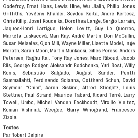
Godefroy, Ernst Haas, Lewis Hine, Wu Jialin, Philip Jones
Griffiths, Yevgeny Khaldei, Seydou Keita, André Kertész,
Chris Killip, Josef Koudelka, Dorothea Lange, Sergio Larrain,
Jaques-Henri Lartigue, Helen Levitt, Guy Le Querrec,
Markéta Luskacová, Man Ray, André Martin, Don McCullin,
Susan Meiselas, Gjon Mili, Wayne Miller, Lisette Model, Inge
Morath, Sarah Moon, Martin Munkacsi, Gilles Peress, Anders
Petersen, Raghu Rai, Tony Ray Jones, Marc Riboud, Jacob
Riis, George Rodger, Aleksandr Rodchenko, Yuri Rost, Willy
Ronis, Sebastião Salgado, August Sander, Pentti
Sammallahti, Ferdinando Scianna, Gotthard Schuh, David
Seymour “Chim”, Aaron Siskind, Alfred Stieglitz, Louis
Stettner, Paul Strand, Maurice Tabard, Ricard Terré, Larry
Towell, Umbo, Michel Vanden Eeckhoudt, Virxilio Vieitez,
Roman Vishniak, Weegee, Garry Winogrand, Francesco
Zizola.
Textes
Par Robert Delpire