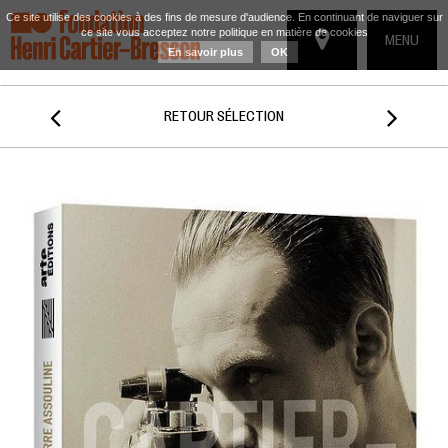
Ce site utilise des cookies à des fins de mesure d'audience. En continuant de naviguer sur
ce site vous acceptez notre politique en matière de cookies
TOGGLE
MENU
En savoir plus
OK
NAVIGATIO


RETOUR SÉLECTION