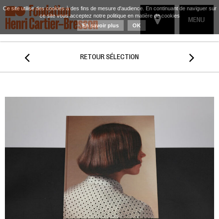
Ce site utilise des cookies à des fins de mesure d'audience. En continuant de naviguer sur
ce site vous acceptez notre politique en matière de cookies
TOGGLE
MENU
En savoir plus
OK
NAVIGATIO


RETOUR SÉLECTION