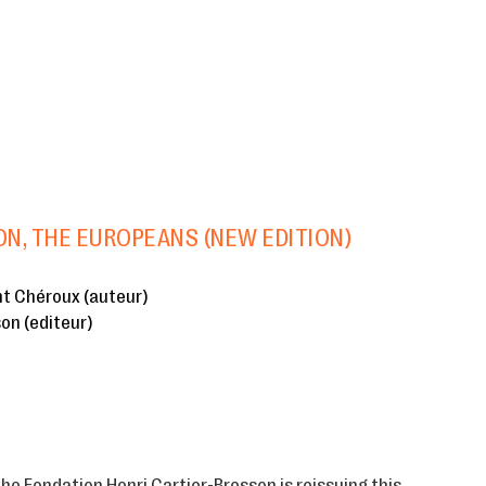
ON, THE EUROPEANS (NEW EDITION)
nt Chéroux (auteur)
on (editeur)
 the Fondation Henri Cartier-Bresson is reissuing this