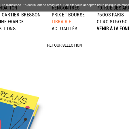
sure d'audience. En continuant de naviguer sur ce site vous acceptez notre politique en mati
ONDATION
RENCONTRES
79, RUE DES A
I CARTIER-BRESSON
PRIX ET BOURSE
75003 PARIS
INE FRANCK
LIBRAIRIE
01 40 61 50 50
SITIONS
ACTUALITÉS
VENIR À LA FO
RETOUR SÉLECTION