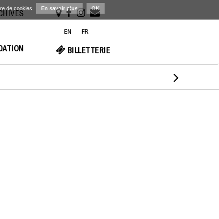
ère de cookies
En savoir plus
OK
RCHIVES
EN
FR
NDATION
BILLETTERIE
