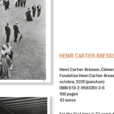
HENRI CARTIER-BRESS
Henri Cartier-Bresson, Cléme
Fondation Henri Cartier-Bress
octobre, 2025 (parution)
ISBN 978-2-9593351-3-6
156 pages
42 euros
For the first time in 70 years,