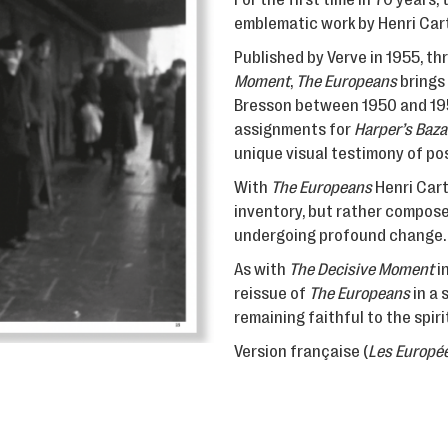
emblematic work by Henri Car
Published by Verve in 1955, t
Moment
,
The Europeans
brings
Bresson between 1950 and 195
assignments for
Harper’s Baza
unique visual testimony of po
With
The Europeans
Henri Cart
inventory, but rather composes
undergoing profound change.
As with
The Decisive Moment
i
reissue of
The Europeans
in a 
remaining faithful to the spirit
Version française (
Les Europé