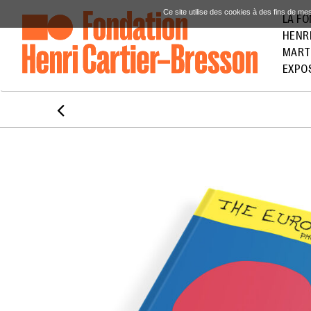
Ce site utilise des cookies à des fins de me
LA F
HENR
MART
EXPO
