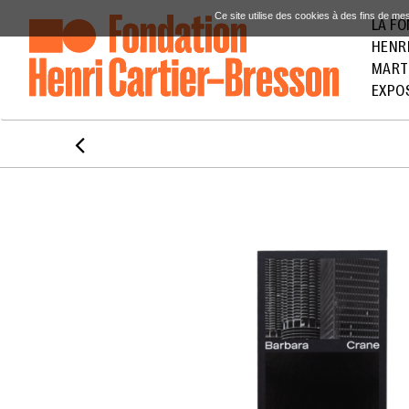
Ce site utilise des cookies à des fins de me
LA F
HENR
MART
EXPO
