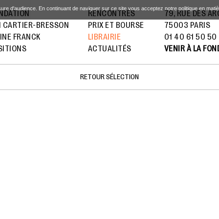
sure d'audience. En continuant de naviguer sur ce site vous acceptez notre politique en mati
ONDATION
RENCONTRES
79, RUE DES A
I CARTIER-BRESSON
PRIX ET BOURSE
75003 PARIS
INE FRANCK
LIBRAIRIE
01 40 61 50 50
SITIONS
ACTUALITÉS
VENIR À LA FO
RETOUR SÉLECTION