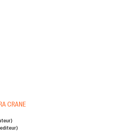
ARA CRANE
uteur)
(editeur)