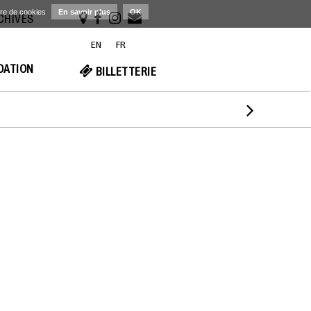
ère de cookies
En savoir plus
OK
RCHIVES
EN
FR
NDATION
BILLETTERIE
