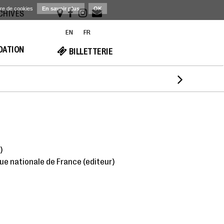
ère de cookies
En savoir plus
OK
RCHIVES
EN
FR
NDATION
BILLETTERIE

)
que nationale de France (editeur)