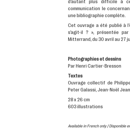
d’autant plus difficile à 
communication le concernant.
une bibliographie complète.
Cet ouvrage a été publié à l’
s’agit-il ? », présentée pa
Mitterrand, du 30 avril au 27 j
Photographies et dessins
Par Henri Cartier-Bresson
Textes
Ouvrage collectif de
Philipp
Peter Galassi
, Jean-Noël Jea
28 x 26 cm
603 illustrations
Available in French only / Disponible