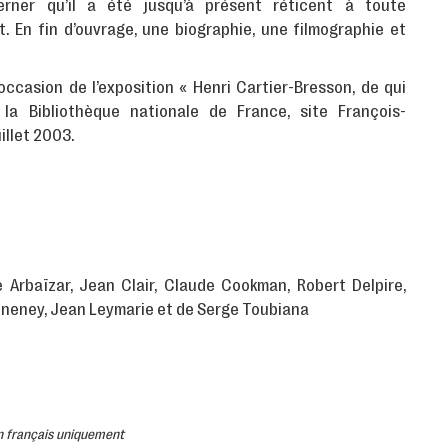
cerner qu’il a été jusqu’à présent réticent à toute
 En fin d’ouvrage, une biographie, une filmographie et
occasion de l’exposition « Henri Cartier-Bresson, de qui
r la Bibliothèque nationale de France, site François-
uillet 2003.
e Arbaïzar
, Jean Clair
,
Claude Cookman
,
Robert Delpire
,
nneney
,
Jean Leymarie
et de Serge Toubiana
 en français uniquement