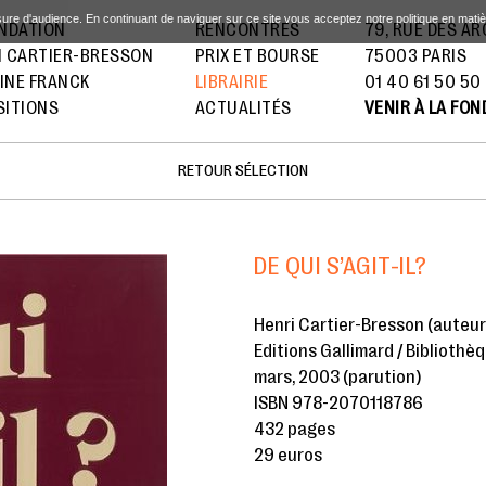
sure d'audience. En continuant de naviguer sur ce site vous acceptez notre politique en mati
ONDATION
RENCONTRES
79, RUE DES A
I CARTIER-BRESSON
PRIX ET BOURSE
75003 PARIS
INE FRANCK
LIBRAIRIE
01 40 61 50 50
SITIONS
ACTUALITÉS
VENIR À LA FO
RETOUR SÉLECTION
DE QUI S’AGIT-IL?
Henri Cartier-Bresson (auteur
Editions Gallimard / Bibliothè
mars, 2003 (parution)
ISBN 978-2070118786
432 pages
29 euros