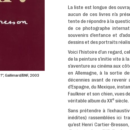
La liste est longue des ouvr
aucun de ces livres n’a prése
tente de répondre à la question
de ce photographe internat
souvenirs d’enfance et d’ado
dessins et des portraits réalis
Voici l’histoire d’un regard, c
de la peinture s’initie vite à
s’aventure au cinéma aux côt
en Allemagne, à la sortie d
 ?", Gallimard/BNF, 2003
décennies avant de revenir a
d’Espagne, du Mexique, insta
Faulkner et son chien, vues de
e
véritable album du XX
siècle.
Sans prétendre à l’exhausti
inédites) rassemblées ici tr
qu’est Henri Cartier-Bresson