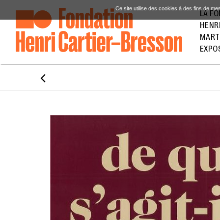
Ce site utilise des cookies à des fins de me
LA F
HENR
MART
EXPO
