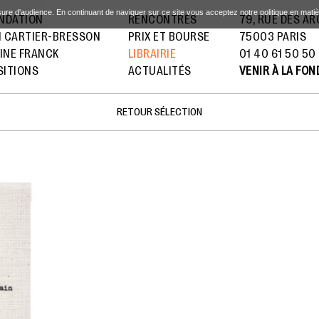
sure d'audience. En continuant de naviguer sur ce site vous acceptez notre politique en mati
ONDATION
RENCONTRES
79, RUE DES A
I CARTIER-BRESSON
PRIX ET BOURSE
75003 PARIS
INE FRANCK
LIBRAIRIE
01 40 61 50 50
SITIONS
ACTUALITÉS
VENIR À LA FO
RETOUR SÉLECTION