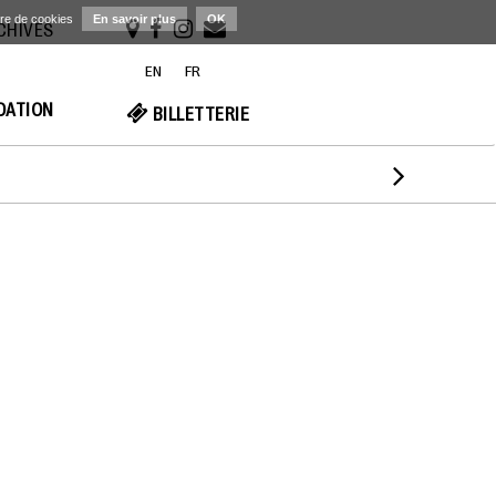
ère de cookies
En savoir plus
OK
RCHIVES
EN
FR
NDATION
BILLETTERIE
