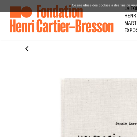
Ce site utilise des cookies à des fins de me
LA F
HENR
MART
EXPO
