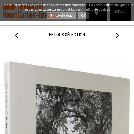
Ce site utilise des cookies à des fins de mesure d'audience. En continuant de naviguer sur
ce site vous acceptez notre politique en matière de cookies
TOGGLE
MENU
En savoir plus
OK
NAVIGATIO


RETOUR SÉLECTION