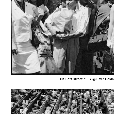
On Eloff Street, 1967 © David Goldb