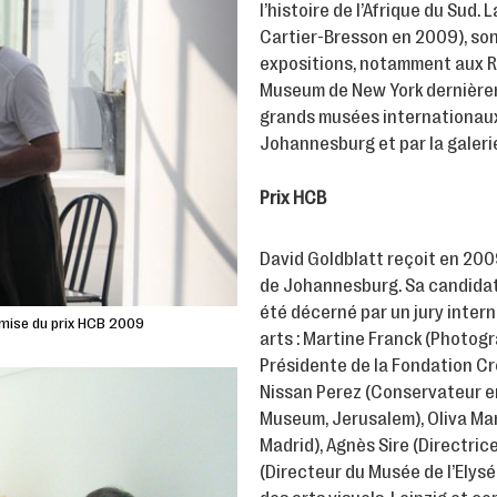
l’histoire de l’Afrique du Sud.
Cartier-Bresson en 2009), son 
expositions, notamment aux R
Museum de New York dernièrem
grands musées internationaux.
Johannesburg et par la galeri
Prix HCB
David Goldblatt reçoit en 2009 
de Johannesburg. Sa candidatur
été décerné par un jury int
remise du prix HCB 2009
arts : Martine Franck (Photogra
Présidente de la Fondation C
Nissan Perez (Conservateur en
Museum, Jerusalem), Oliva Mari
Madrid), Agnès Sire (Directri
(Directeur du Musée de l’Elys