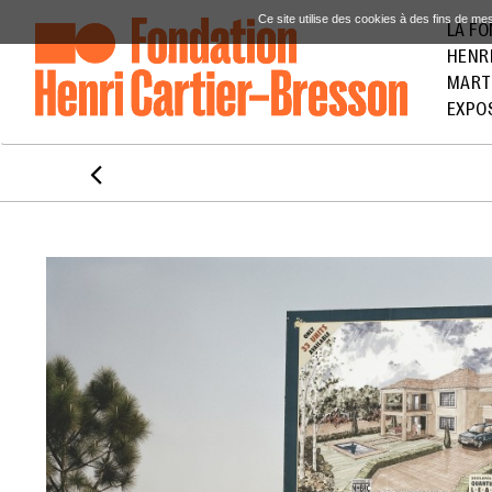
Ce site utilise des cookies à des fins de me
LA F
HENR
MART
EXPO
