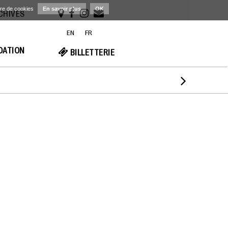
ère de cookies
En savoir plus
OK
RCHIVES
EN
FR
NDATION
BILLETTERIE
