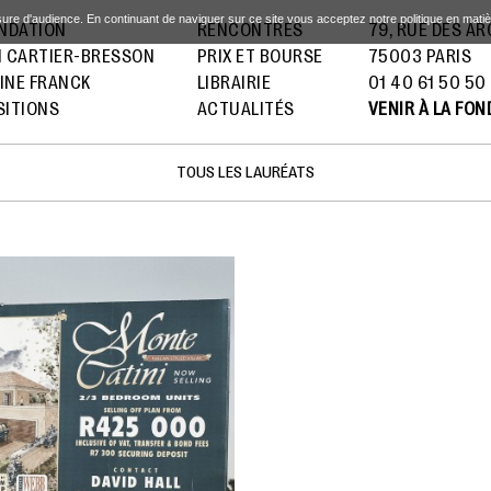
sure d'audience. En continuant de naviguer sur ce site vous acceptez notre politique en mati
ONDATION
RENCONTRES
79, RUE DES A
I CARTIER-BRESSON
PRIX ET BOURSE
75003 PARIS
INE FRANCK
LIBRAIRIE
01 40 61 50 50
SITIONS
ACTUALITÉS
VENIR À LA FO
TOUS LES LAURÉATS