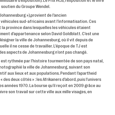
missaire d’exposition). Le Prix HCB, l’exposition et le livre
u soutien du Groupe Wendel.
 Johannesburg »),provient de l’ancien
véhicules sud-africains avant l’informatisation. Ces
et la province dans lesquelles les véhicules étaient
timent d’appartenance selon David Goldblatt. C’est une
désigner la ville de Johannesburg, où il vit depuis de
lle il ne cesse de travailler. L’époque de TJ est
n des aspects de Johannesburg n’ont pas changé.
 est rythmée par l’histoire tourmentée de son pays natal,
 photographié la ville de Johannesburg, suivant son
entif aux lieux et aux populations. Pendant l’apartheid
des deux côtés » : les Afrikaners d’abord, puis l’univers
es années 1970. La bourse qu’il reçoit en 2009 grâce au
ivre son travail sur cette ville aux mille visages, en