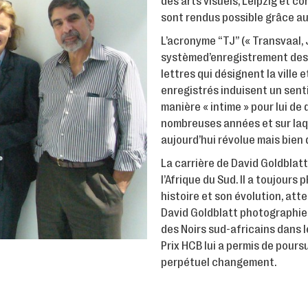
des arts visuels, Leipzig et com
sont rendus possible grâce a
L’acronyme “TJ” (« Transvaal,
systèmed’enregistrement des 
lettres qui désignent la ville 
enregistrés induisent un sen
manière « intime » pour lui de 
nombreuses années et sur laque
aujourd’hui révolue mais bie
La carrière de David Goldblatt
l’Afrique du Sud. Il a toujours
histoire et son évolution, att
David Goldblatt photographie « 
des Noirs sud-africains dans l
Prix HCB lui a permis de poursu
perpétuel changement.