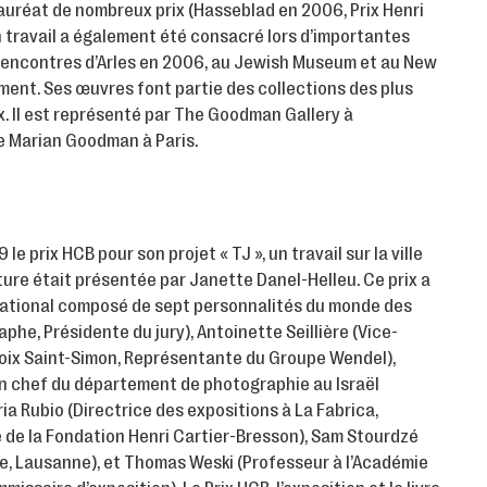
 Lauréat de nombreux prix (Hasseblad en 2006, Prix Henri
travail a également été consacré lors d’importantes
encontres d’Arles en 2006, au Jewish Museum et au New
ent. Ses œuvres font partie des collections des plus
 Il est représenté par The Goodman Gallery à
e Marian Goodman à Paris.
le prix HCB pour son projet « TJ », un travail sur la ville
e était présentée par Janette Danel-Helleu. Ce prix a
ernational composé de sept personnalités du monde des
phe, Présidente du jury), Antoinette Seillière (Vice-
roix Saint-Simon, Représentante du Groupe Wendel),
 chef du département de photographie au Israël
a Rubio (Directrice des expositions à La Fabrica,
ce de la Fondation Henri Cartier-Bresson), Sam Stourdzé
ée, Lausanne), et Thomas Weski (Professeur à l’Académie