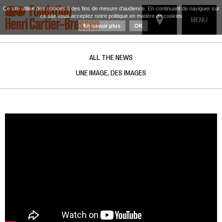
Ce site utilise des cookies à des fins de mesure d'audience. En continuant de naviguer sur
ce site vous acceptez notre politique en matière de cookies
TOGGLE
MENU
En savoir plus
OK
NAVIGATIO
ALL THE NEWS
UNE IMAGE, DES IMAGES