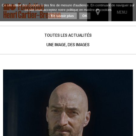
Ce site utilise des cookies à des fins de mesure d'audience. En continuant de naviguer sur
ce site vous acceptez notre politique en matière de cookies
TOGGLE
MENU
En savoir plus
OK
NAVIGATIO
TOUTES LES ACTUALITÉS
UNE IMAGE, DES IMAGES