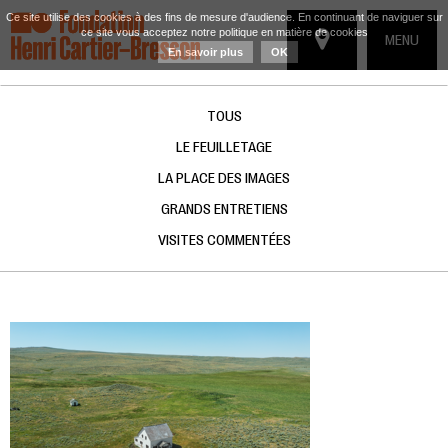
Ce site utilise des cookies à des fins de mesure d'audience. En continuant de naviguer sur
ce site vous acceptez notre politique en matière de cookies
TOGGLE
MENU
En savoir plus
OK
NAVIGATIO
TOUS
LE FEUILLETAGE
LA PLACE DES IMAGES
GRANDS ENTRETIENS
VISITES COMMENTÉES