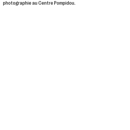
photographie au Centre Pompidou.
Mercredi 29 mai, 2013
GRANDS ENTRETIENS
Christian Boltanski
Grand Entretien avec Christian Boltanski, peintre. Mené par
Clément Chéroux, Conservateur au cabinet de la
photographie au Centre Pompidou.