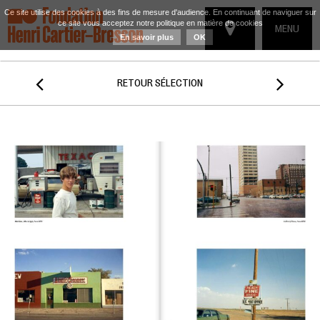
Ce site utilise des cookies à des fins de mesure d'audience. En continuant de naviguer sur
ce site vous acceptez notre politique en matière de cookies
TOGGLE
MENU
En savoir plus
OK
NAVIGATIO


RETOUR SÉLECTION