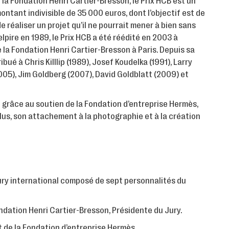
la Fondation Henri Cartier-Bresson, le Prix HCB est un
 montant indivisible de 35 000 euros, dont l’objectif est de
réaliser un projet qu’il ne pourrait mener à bien sans
elpire en 1989, le Prix HCB a été réédité en 2003 à
e la Fondation Henri Cartier-Bresson à Paris. Depuis sa
ibué à Chris Killlip (1989), Josef Koudelka (1991), Larry
005), Jim Goldberg (2007), David Goldblatt (2009) et
e grâce au soutien de la Fondation d’entreprise Hermès,
plus, son attachement à la photographie et à la création
jury international composé de sept personnalités du
ndation Henri Cartier-Bresson, Présidente du Jury.
 de la Fondation d’entreprise Hermès.