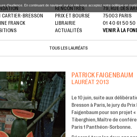
sure d'audience. En continuant de naviguer sur ce site vous acceptez notre politique en mati
ONDATION
RENCONTRES
79, RUE DES A
I CARTIER-BRESSON
PRIX ET BOURSE
75003 PARIS
INE FRANCK
LIBRAIRIE
01 40 61 50 50
SITIONS
ACTUALITÉS
VENIR À LA FO
TOUS LES LAURÉATS
PATRICK FAIGENBAUM
LAURÉAT 2013
Le 10 juin, suite aux délibérat
Bresson à Paris, le jury du Pr
Faigenbaum pour son projet « 
Tiberghien, Maître de conféren
Paris 1 Panthéon-Sorbonne.