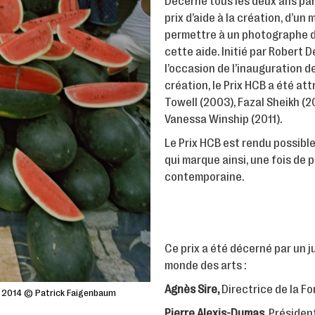
Décerné tous les deux ans par 
prix d’aide à la création, d’un
permettre à un photographe de 
cette aide. Initié par Robert D
l’occasion de l’inauguration d
création, le Prix HCB a été attr
Towell (2003), Fazal Sheikh (2
Vanessa Winship (2011).
Le Prix HCB est rendu possibl
qui marque ainsi, une fois de 
contemporaine.
Ce prix a été décerné par un 
monde des arts :
Agnès Sire
,
Directrice de la Fo
let 2014 © Patrick Faigenbaum
Pierre Alexis-Dumas,
Président