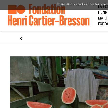
Ce site utilise des cookies à des fins de me
LA F
HENR
MART
EXPO
