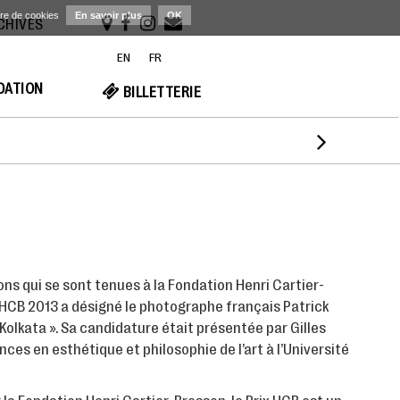
ère de cookies
En savoir plus
OK
RCHIVES
EN
FR
NDATION
BILLETTERIE

ions qui se sont tenues à la Fondation Henri Cartier-
ix HCB 2013 a désigné le photographe français Patrick
Kolkata ». Sa candidature était présentée par Gilles
ces en esthétique et philosophie de l’art à l’Université