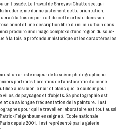
 un tissage. Le travail de Shreyasi Chatterjee, qui
 la broderie, me donne justement cette orientation.
era à la fois un portrait de cette artiste dans son
essionnel et une description libre du milieu urbain dans
 ainsi produire une image complexe d’une région du sous-
ue à la fois la profondeur historique et les caractères les
m est un artiste majeur de la scène photographique
iers portraits florentins de l’aristocratie italienne
 utilise aussi bien le noir et blanc que la couleur pour
de villes, de paysages et d’objets. Sa photographie est
 et de sa longue fréquentation de la peinture. Il est
ographes pour qui le travail en laboratoire est tout aussi
 Patrick Faigenbaum enseigne à l’Ecole nationale
aris depuis 2001. Il est représenté par la galerie