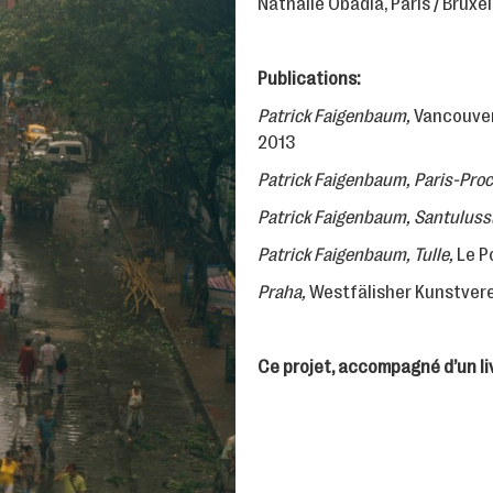
Nathalie Obadia, Paris / Bruxel
Publications:
Patrick Faigenbaum,
Vancouver 
2013
Patrick Faigenbaum, Paris-Proch
Patrick Faigenbaum, Santuluss
Patrick Faigenbaum, Tulle,
Le P
Praha,
Westfälisher Kunstvere
Ce projet, accompagné d’un liv