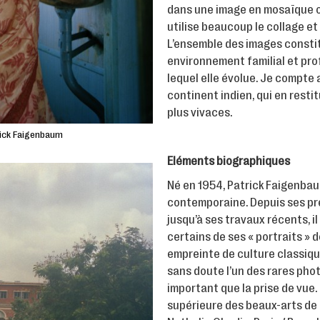
dans une image en mosaïque ou
utilise beaucoup le collage et
L’ensemble des images constitu
environnement familial et prof
lequel elle évolue. Je compte
continent indien, qui en restit
plus vivaces.
rick Faigenbaum
Eléments biographiques
Né en 1954, Patrick Faigenbau
contemporaine. Depuis ses prem
jusqu’à ses travaux récents, il
certains de ses « portraits » 
empreinte de culture classique
sans doute l’un des rares phot
important que la prise de vue.
supérieure des beaux-arts de P