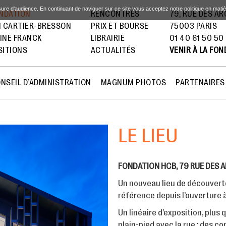
sure d'audience. En continuant de naviguer sur ce site vous acceptez notre politique en mati
ONDATION
RENCONTRES
79, RUE DES A
I CARTIER-BRESSON
PRIX ET BOURSE
75003 PARIS
INE FRANCK
LIBRAIRIE
01 40 61 50 50
SITIONS
ACTUALITÉS
VENIR À LA FO
NSEIL D’ADMINISTRATION
MAGNUM PHOTOS
PARTENAIRES
LE LIEU
FONDATION HCB, 79 RUE DES 
Un nouveau lieu de découverte
référence depuis l’ouverture
Un linéaire d’exposition, plus 
plain-pied avec la rue ; des c