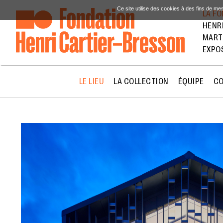
Ce site utilise des cookies à des fins de me
LA F
HENR
MART
EXPO
LE LIEU
LA COLLECTION
ÉQUIPE
CO