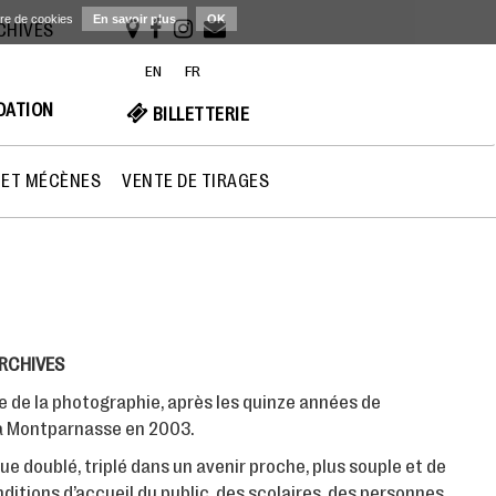
ère de cookies
En savoir plus
OK
RCHIVES
EN
FR
NDATION
BILLETTERIE
 ET MÉCÈNES
VENTE DE TIRAGES
ARCHIVES
 de la photographie, après les quinze années de
 à Montparnasse en 2003.
que doublé, triplé dans un avenir proche, plus souple et de
onditions d’accueil du public, des scolaires, des personnes