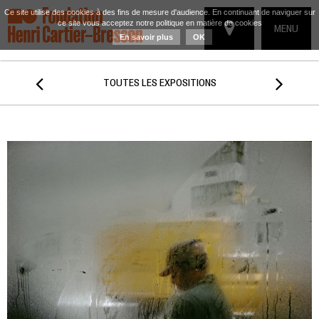
Ce site utilise des cookies à des fins de mesure d'audience. En continuant de naviguer sur
ce site vous acceptez notre politique en matière de cookies
TOGGLE
MENU
En savoir plus
OK
NAVIGATIO


TOUTES LES EXPOSITIONS