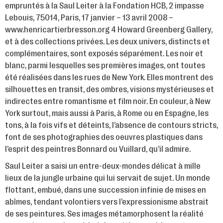
empruntés à la Saul Leiter à la Fondation HCB, 2 impasse
Lebouis, 75014, Paris, 17 janvier – 13 avril 2008 –
www.henricartierbresson.org 4 Howard Greenberg Gallery,
et à des collections privées. Les deux univers, distincts et
complémentaires, sont exposés séparément. Les noir et
blanc, parmi lesquelles ses premières images, ont toutes
été réalisées dans les rues de New York. Elles montrent des
silhouettes en transit, des ombres, visions mystérieuses et
indirectes entre romantisme et film noir. En couleur, à New
York surtout, mais aussi à Paris, à Rome ou en Espagne, les
tons, à la fois vifs et déteints, l’absence de contours stricts,
font de ses photographies des oeuvres plastiques dans
l’esprit des peintres Bonnard ou Vuillard, qu’il admire.
Saul Leiter a saisi un entre-deux-mondes délicat à mille
lieux de la jungle urbaine qui lui servait de sujet. Un monde
flottant, embué, dans une succession infinie de mises en
abîmes, tendant volontiers vers l’expressionisme abstrait
de ses peintures. Ses images métamorphosent la réalité