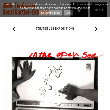
Ce site utilise des cookies à des fins de mesure d'audience. En continuant de naviguer sur
ce site vous acceptez notre politique en matière de cookies
TOGGLE
MENU
En savoir plus
OK
NAVIGATIO


TOUTES LES EXPOSITIONS