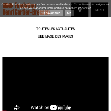
Ce site utilise des cookies à des fins de mesure d'audience. En continuant de naviguer sur
ce site vous acceptez notre politique en matière de cookies
TOGGLE
MENU
En savoir plus
OK
NAVIGATIO
TOUTES LES ACTUALITÉS
UNE IMAGE, DES IMAGES