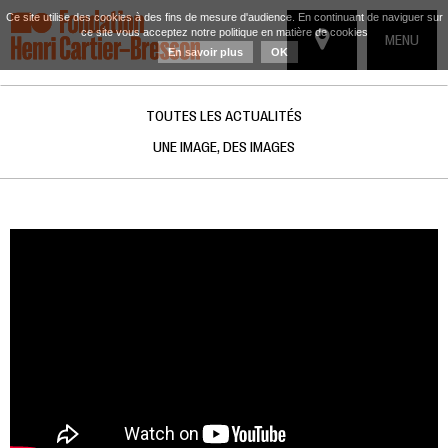
Ce site utilise des cookies à des fins de mesure d'audience. En continuant de naviguer sur
ce site vous acceptez notre politique en matière de cookies
TOGGLE
MENU
En savoir plus
OK
NAVIGATIO
TOUTES LES ACTUALITÉS
UNE IMAGE, DES IMAGES