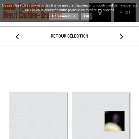
Ce site utilise des cookies à des fins de mesure d'audience. En continuant de naviguer sur
ce site vous acceptez notre politique en matière de cookies
TOGGLE
MENU
En savoir plus
OK
NAVIGATIO


RETOUR SÉLECTION