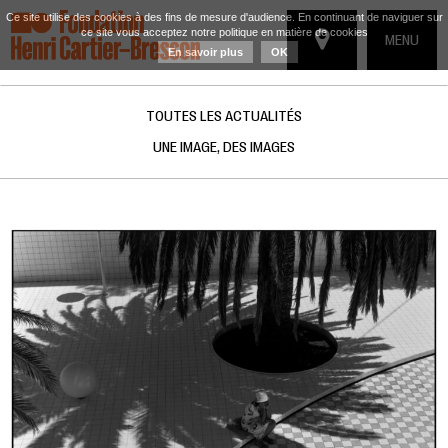
Ce site utilise des cookies à des fins de mesure d'audience. En continuant de naviguer sur
ce site vous acceptez notre politique en matière de cookies
TOGGLE
MENU
En savoir plus
OK
NAVIGATIO
TOUTES LES ACTUALITÉS
UNE IMAGE, DES IMAGES