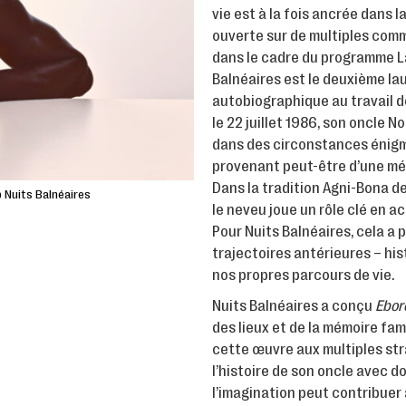
vie est à la fois ancrée dans l
ouverte sur de multiples com
dans le cadre du programme La
Balnéaires est le deuxième la
autobiographique au travail de
le 22 juillet 1986, son oncle N
dans des circonstances énigmat
provenant peut-être d’une mém
Dans la tradition Agni-Bona de
 Nuits Balnéaires
le neveu joue un rôle clé en 
Pour Nuits Balnéaires, cela a 
trajectoires antérieures – hi
nos propres parcours de vie.
Nuits Balnéaires a conçu
Ebor
des lieux et de la mémoire fam
cette œuvre aux multiples stra
l’histoire de son oncle avec d
l’imagination peut contribuer