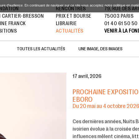
sure d'audience. En continuant de naviguer sur ce site vous acceptez notre politique en mati
ONDATION
RENCONTRES
79, RUE DES A
I CARTIER-BRESSON
PRIX ET BOURSE
75003 PARIS
INE FRANCK
LIBRAIRIE
01 40 61 50 50
SITIONS
ACTUALITÉS
VENIR À LA FO
TOUTES LES ACTUALITÉS
UNE IMAGE, DES IMAGES
17 avril, 2026
PROCHAINE EXPOSITION
EBORO
Du 20 mai au 4 octobre 202
Ces dernières années, Nuits B
ivoirien évolue à la croisée d
influences mêlent cinéma, litt