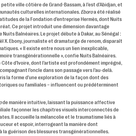
a petite ville côtière de Grand-Bassam, à l’est d’Abidjan, et
munautés culturelles internationales.
Eboro
a été réalisé
titudes de la Fondation d’entreprise Hermès, dont Nuits
uréat. Ce projet introduit une dimension davantage
 Nuits Balnéaires. Le projet débute à Dakar, au Sénégal :
oël X. Ebony, journaliste et dramaturge de renom, disparaît
iques. « Il existe entre nous un lien inexplicable,
oire transgénérationnelle », confie Nuits Balnéaires.
 Côte d’Ivoire, dont l’artiste est profondément imprégné,
accompagnant l’oncle dans son passage vers l’au-delà.
pris la forme d’une exploration de la façon dont des
storiques ou familiales – influencent ou prédéterminent
o
de manière intuitive, laissant la puissance affective
iliale façonner les chapitres visuels interconnectés de
tes. Il accueille la mélancolie et le traumatisme liés à
ouceur et espoir, interrogeant la manière dont
 à la guérison des blessures transgénérationnelles.