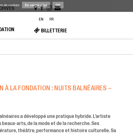
ère de cookies
En savoir plus
OK
RCHIVES
EN
FR
NDATION
BILLETTERIE
 À LA FONDATION : NUITS BALNÉAIRES –
6
alnéaires a développé une pratique hybride. L’artiste
es beaux-arts, de la mode et de la recherche. Ses
érature, théâtre, performance et histoire culturelle. Sa