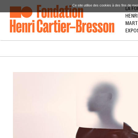
Ce site utilise des cookies à des fins de me
LA F
HENR
MART
EXPO