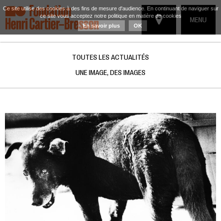
Ce site utilise des cookies à des fins de mesure d'audience. En continuant de naviguer sur
ce site vous acceptez notre politique en matière de cookies
TOGGLE
MENU
En savoir plus
OK
NAVIGATIO
TOUTES LES ACTUALITÉS
UNE IMAGE, DES IMAGES