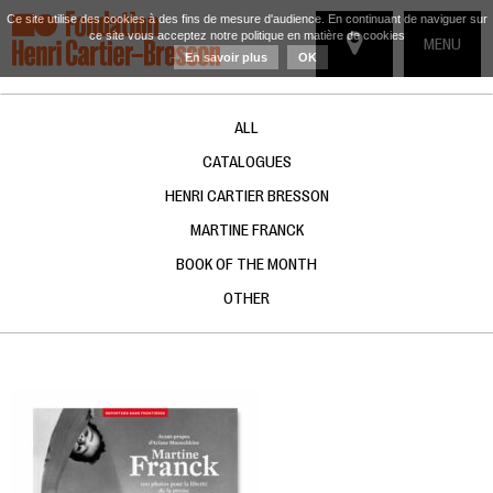
Ce site utilise des cookies à des fins de mesure d'audience. En continuant de naviguer sur
ce site vous acceptez notre politique en matière de cookies
TOGGLE
MENU
En savoir plus
OK
NAVIGATIO
ALL
CATALOGUES
HENRI CARTIER BRESSON
MARTINE FRANCK
BOOK OF THE MONTH
OTHER